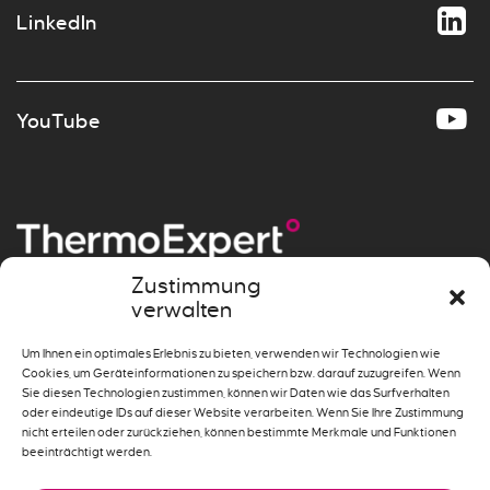
LinkedIn
YouTube
Zustimmung
verwalten
Messen
»
Beheizen
»
Um Ihnen ein optimales Erlebnis zu bieten, verwenden wir Technologien wie
Systemlösungen
»
Cookies, um Geräteinformationen zu speichern bzw. darauf zuzugreifen. Wenn
Sie diesen Technologien zustimmen, können wir Daten wie das Surfverhalten
oder eindeutige IDs auf dieser Website verarbeiten. Wenn Sie Ihre Zustimmung
nicht erteilen oder zurückziehen, können bestimmte Merkmale und Funktionen
beeinträchtigt werden.