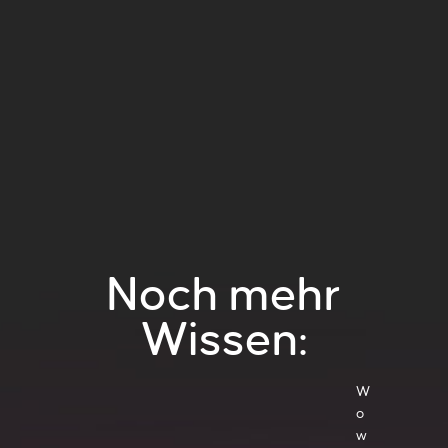
Noch mehr
Wissen:
W
o
w