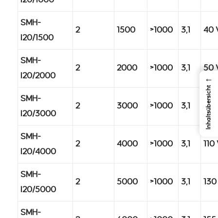
I20/1000
SMH-
2
1500
>1000
3,1
40 
I20/1500
SMH-
2
2000
>1000
3,1
50 
I20/2000
←
Inhaltsübersicht
SMH-
2
3000
>1000
3,1
80 
I20/3000
SMH-
2
4000
>1000
3,1
110
I20/4000
SMH-
2
5000
>1000
3,1
130
I20/5000
SMH-