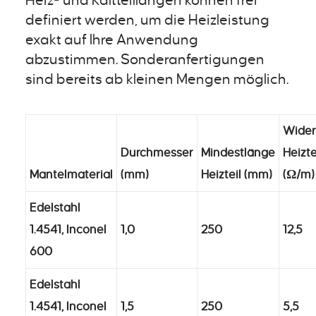
Heiz- und Kaltteillängen können frei
definiert werden, um die Heizleistung
exakt auf Ihre Anwendung
abzustimmen. Sonderanfertigungen
sind bereits ab kleinen Mengen möglich.
Wider
Durchmesser
Mindestlänge
Heizte
Mantelmaterial
(mm)
Heizteil (mm)
(Ω/m)
Edelstahl
1.4541, Inconel
1,0
250
12,5
600
Edelstahl
1.4541, Inconel
1,5
250
5,5