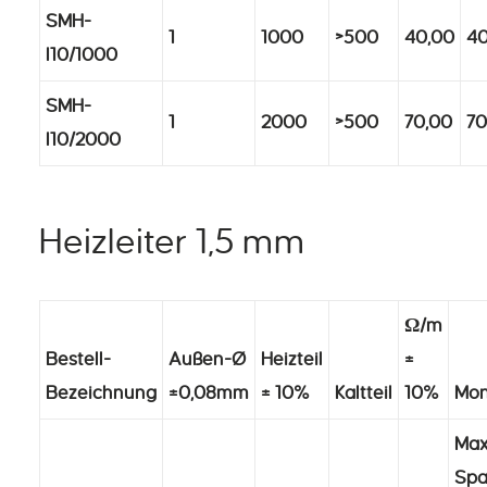
SMH-
1
1000
>500
40,00
40
I10/1000
SMH-
1
2000
>500
70,00
70
I10/2000
Heizleiter 1,5 mm
Ω/m
Bestell-
Außen-Ø
Heizteil
±
Bezeichnung
±0,08mm
± 10%
Kaltteil
10%
Mon
Max.
Sp