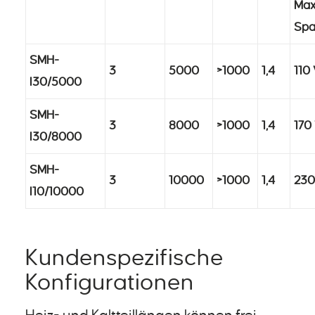
Max.
Sp
SMH-
3
5000
>1000
1,4
110
I30/5000
SMH-
3
8000
>1000
1,4
170
I30/8000
SMH-
3
10000
>1000
1,4
230
I10/10000
Kundenspezifische
Konfigurationen