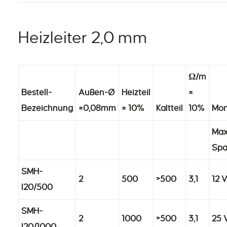
Heizleiter 2,0 mm
Ω/m
Bestell-
Außen-Ø
Heizteil
±
Bezeichnung
±0,08mm
± 10%
Kaltteil
10%
Mon
Max.
Sp
SMH-
2
500
>500
3,1
12 
I20/500
SMH-
2
1000
>500
3,1
25 