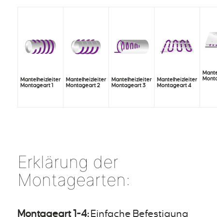
Mante
Monta
Mantelheizleiter
Mantelheizleiter
Mantelheizleiter
Mantelheizleiter
Montageart 1
Montageart 2
Montageart 3
Montageart 4
Erklärung der
Montagearten:
Montageart 1-4:
Einfache Befestigung