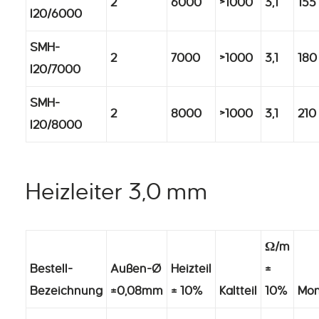
2
6000
>1000
3,1
155
I20/6000
SMH-
2
7000
>1000
3,1
180
I20/7000
SMH-
2
8000
>1000
3,1
210
I20/8000
Heizleiter 3,0 mm
Ω/m
Bestell-
Außen-Ø
Heizteil
±
Bezeichnung
±0,08mm
± 10%
Kaltteil
10%
Mon