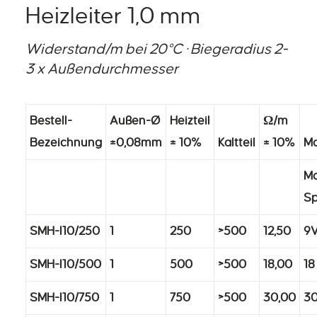
Heizleiter 1,0 mm
Widerstand/m bei 20°C · Biegeradius 2-
3 x Außendurchmesser
Bestell-
Außen-Ø
Heizteil
Ω/m
Bezeichnung
±0,08mm
± 10%
Kaltteil
± 10%
Mo
Ma
S
SMH-I10/250
1
250
>500
12,50
9
SMH-I10/500
1
500
>500
18,00
18
SMH-I10/750
1
750
>500
30,00
30