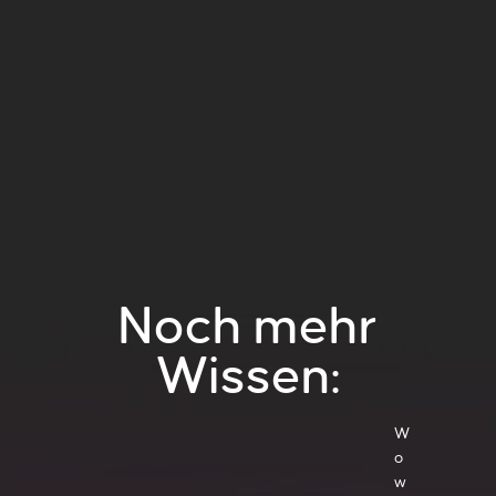
Noch mehr
Wissen:
W
o
w