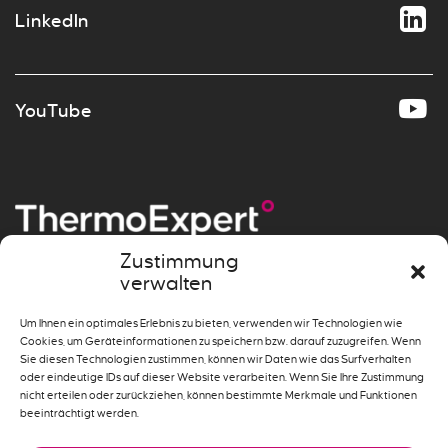
LinkedIn
YouTube
Zustimmung
verwalten
Messen
»
Beheizen
»
Um Ihnen ein optimales Erlebnis zu bieten, verwenden wir Technologien wie
Systemlösungen
»
Cookies, um Geräteinformationen zu speichern bzw. darauf zuzugreifen. Wenn
Sie diesen Technologien zustimmen, können wir Daten wie das Surfverhalten
oder eindeutige IDs auf dieser Website verarbeiten. Wenn Sie Ihre Zustimmung
nicht erteilen oder zurückziehen, können bestimmte Merkmale und Funktionen
beeinträchtigt werden.