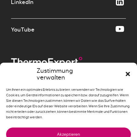
LinkedIn
YouTube
Zustimmung
verwalten
Messen
»
Beheizen
»
Um Ihnen ein optimales Erlebnis zu bieten, verwenden wir Technologien wie
Cookies, um Geräteinformationen zu speichern bzw. darauf zuzugreifen. Wenn
Systemlösungen
»
Sie diesen Technologien zustimmen, können wir Daten wie das Surfverhalten
oder eindeutige IDs auf dieser Website verarbeiten. Wenn Sie Ihre Zustimmung
nicht erteilen oder zurückziehen, können bestimmte Merkmale und Funktionen
beeinträchtigt werden.
Akzeptieren