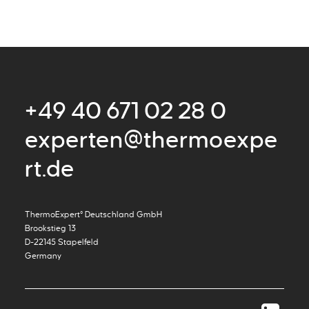
+49 40 671 02 28 0
experten@thermoexpe
rt.de
ThermoExpert° Deutschland GmbH
Brookstieg 13
D-22145 Stapelfeld
Germany