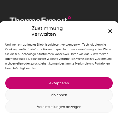
Zustimmung
verwalten
Messen
»
Beheizen
»
Um Ihnen ein optimales Erlebnis zu bieten, verwenden wir Technologien wie
Cookies, um Geräteinformationen zu speichern bzw. darauf zuzugreifen. Wenn
Systemlösungen
»
Sie diesen Technologien zustimmen, können wir Daten wie das Surfverhalten
oder eindeutige IDs auf dieser Website verarbeiten. Wenn Sie Ihre Zustimmung
nicht erteilen oder zurückziehen, können bestimmte Merkmale und Funktionen
beeinträchtigt werden.
Akzeptieren
Ablehnen
Impressum
|
Datenschutz
|
AGB
Voreinstellungen anzeigen