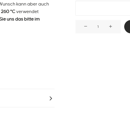
 Wunsch kann aber auch
 260 °C
verwendet
Sie uns das bitte im
Selbstklebendes
Oberflächenthermoelement
mit
Leitung
und
LEMO®-
Steckverbinder
Menge