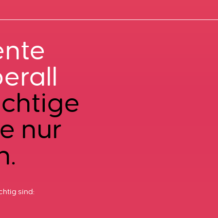
nte
erall
chtige
e nur
n.
chtig sind: