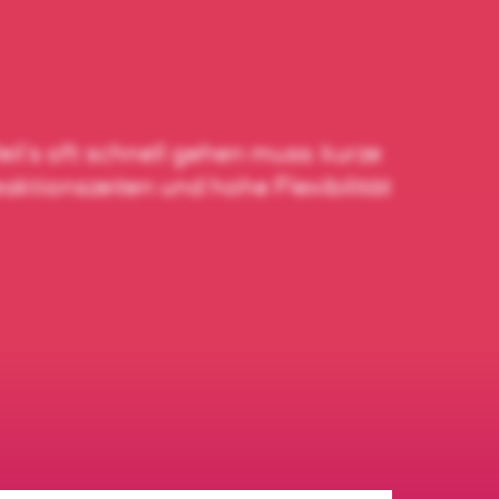
il’s oft schnell gehen muss: kurze
aktionszeiten und hohe Flexibilität