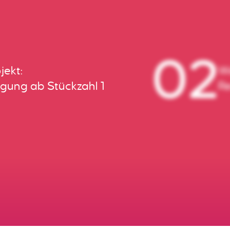
02
jekt:
We
igung ab Stückzahl 1
Re