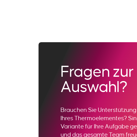
Fragen zur 
Auswahl?
Brauchen Sie Unterstützung 
Ihres Thermoelementes? Sind
Variante für Ihre Aufgabe ge
und das gesamte Team freue