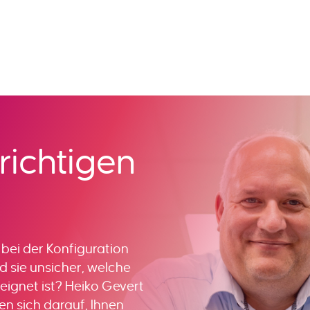
richtigen
bei der Konfiguration
 sie unsicher, welche
eignet ist? Heiko Gevert
n sich darauf, Ihnen