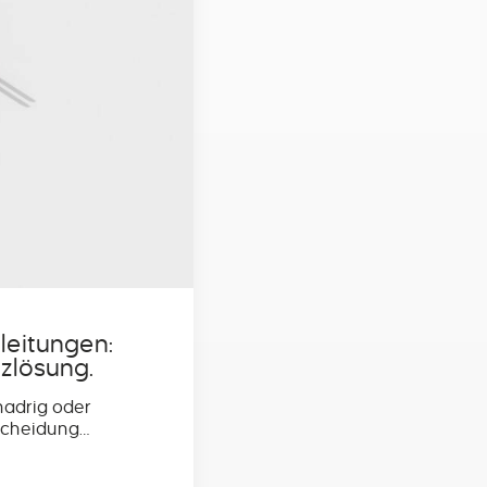
leitungen:
izlösung.
inadrig oder
scheidung…