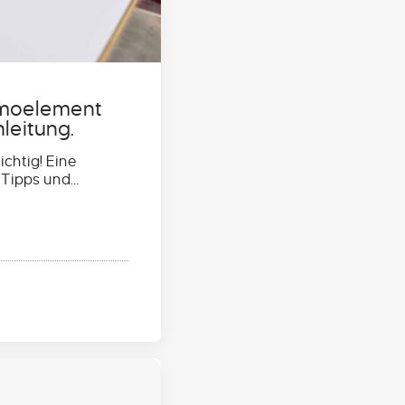
ermoelement
nleitung.
chtig! Eine
 Tipps und…