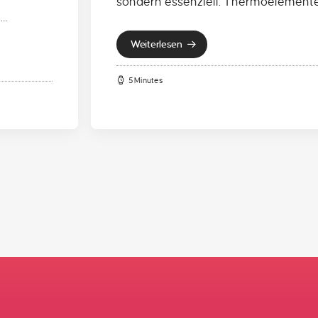
sondern essenziell. Thermoelemente
&…
Weiterlesen
5 Minutes