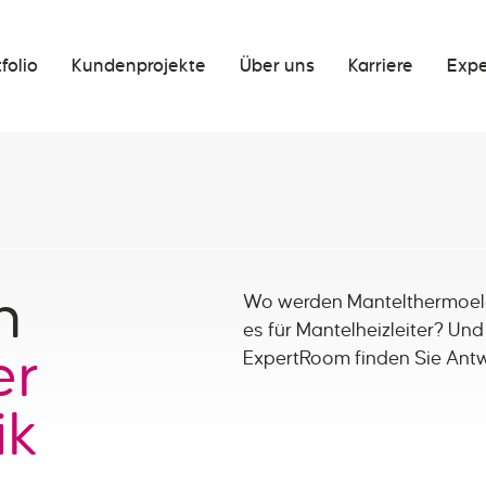
folio
Kundenprojekte
Über uns
Karriere
Expe
n
Wo werden Mantelthermoel
es für Mantelheizleiter? Und
er
ExpertRoom finden Sie Antw
ik