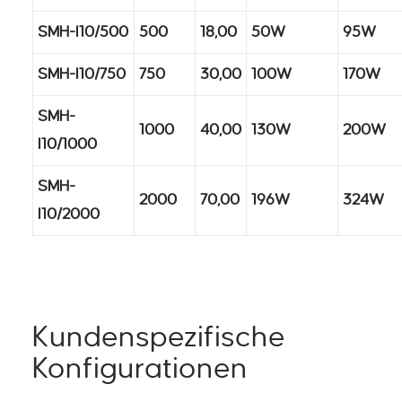
SMH-I10/500
500
18,00
50W
95W
SMH-I10/750
750
30,00
100W
170W
SMH-
1000
40,00
130W
200W
I10/1000
SMH-
2000
70,00
196W
324W
I10/2000
Kundenspezifische
Konfigurationen