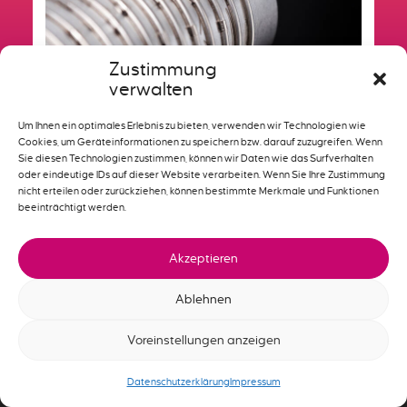
Zustimmung
verwalten
Um Ihnen ein optimales Erlebnis zu bieten, verwenden wir Technologien wie
Cookies, um Geräteinformationen zu speichern bzw. darauf zuzugreifen. Wenn
Sie diesen Technologien zustimmen, können wir Daten wie das Surfverhalten
Montagearten von
oder eindeutige IDs auf dieser Website verarbeiten. Wenn Sie Ihre Zustimmung
nicht erteilen oder zurückziehen, können bestimmte Merkmale und Funktionen
Mantelheizleiter
beeinträchtigt werden.
Das hier ist der Excerpt für die Vorschau und
den Vorschautext oben
Akzeptieren
Weiterlesen
Ablehnen
Voreinstellungen anzeigen
Datenschutzerklärung
Impressum
Deutsch