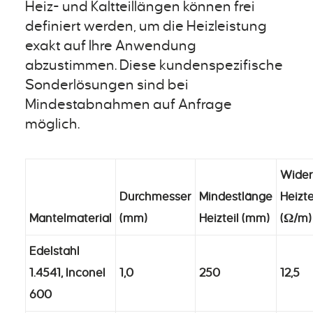
Heiz- und Kaltteillängen können frei
definiert werden, um die Heizleistung
exakt auf Ihre Anwendung
abzustimmen. Diese kundenspezifische
Sonderlösungen sind bei
Mindestabnahmen auf Anfrage
möglich.
Wider
Durchmesser
Mindestlänge
Heizte
Mantelmaterial
(mm)
Heizteil (mm)
(Ω/m)
Edelstahl
1.4541, Inconel
1,0
250
12,5
600