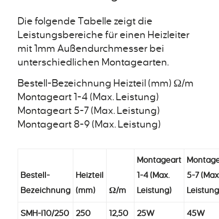
Die folgende Tabelle zeigt die
Leistungsbereiche für einen Heizleiter
mit 1mm Außendurchmesser bei
unterschiedlichen Montagearten.
Bestell-Bezeichnung Heizteil (mm) Ω/m
Montageart 1-4 (Max. Leistung)
Montageart 5-7 (Max. Leistung)
Montageart 8-9 (Max. Leistung)
Montageart
Montage
Bestell-
Heizteil
1-4 (Max.
5-7 (Max
Bezeichnung
(mm)
Ω/m
Leistung)
Leistung
SMH-I10/250
250
12,50
25W
45W