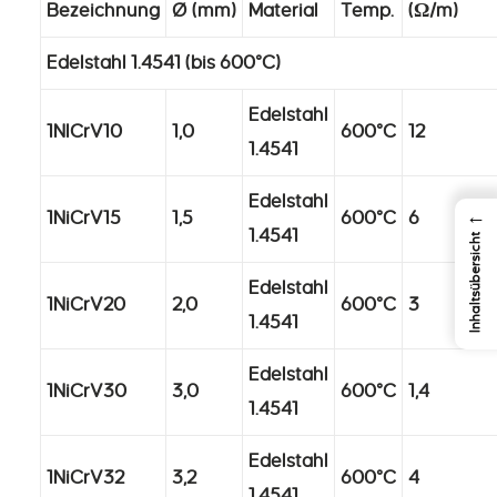
Bezeichnung
Ø (mm)
Material
Temp.
(Ω/m)
Edelstahl 1.4541 (bis 600°C)
Edelstahl
1NICrV10
1,0
600°C
12
1.4541
Edelstahl
←
1NiCrV15
1,5
600°C
6
1.4541
Inhaltsübersicht
Edelstahl
1NiCrV20
2,0
600°C
3
1.4541
Edelstahl
1NiCrV30
3,0
600°C
1,4
1.4541
Edelstahl
1NiCrV32
3,2
600°C
4
1.4541