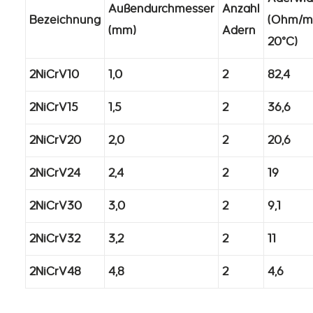
Außendurchmesser
Anzahl
Bezeichnung
(Ohm/m
(mm)
Adern
20°C)
2NiCrV10
1,0
2
82,4
2NiCrV15
1,5
2
36,6
2NiCrV20
2,0
2
20,6
2NiCrV24
2,4
2
19
2NiCrV30
3,0
2
9,1
2NiCrV32
3,2
2
11
2NiCrV48
4,8
2
4,6