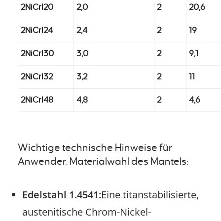
2NiCrI20
2,0
2
20,6
2NiCrI24
2,4
2
19
2NiCrI30
3,0
2
9,1
2NiCrI32
3,2
2
11
2NiCrI48
4,8
2
4,6
Wichtige technische Hinweise für
Anwender. Materialwahl des Mantels:
Edelstahl 1.4541:
Eine titanstabilisierte,
austenitische Chrom-Nickel-