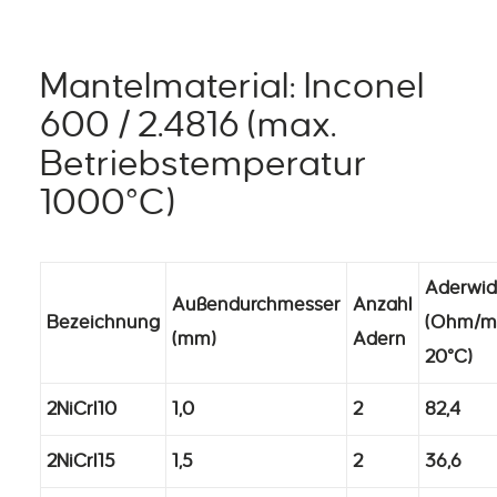
Mantelmaterial: Inconel
600 / 2.4816 (max.
Betriebstemperatur
1000°C)
Aderwid
Außendurchmesser
Anzahl
Bezeichnung
(Ohm/m
(mm)
Adern
20°C)
2NiCrI10
1,0
2
82,4
2NiCrI15
1,5
2
36,6