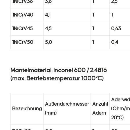
1NiCrV36
3,6
1
2,5
1NiCrV40
4,1
1
1
1NiCrV45
4,5
1
0,63
1NiCrV50
5,0
1
0,4
Mantelmaterial: Inconel 600 / 2.4816
(max. Betriebstemperatur 1000°C)
Aderwid
Außendurchmesser
Anzahl
Bezeichnung
(Ohm/m
(mm)
Adern
20°C)