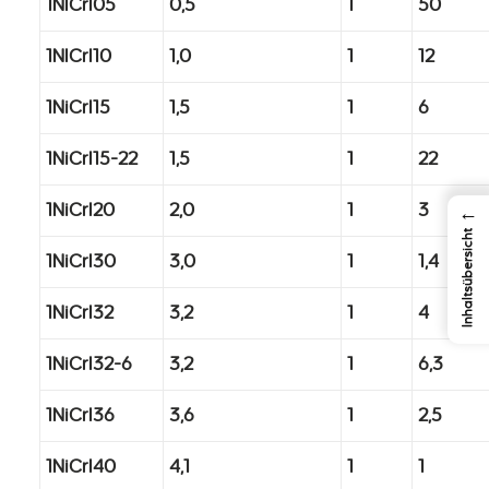
1NICrI05
0,5
1
50
1NICrI10
1,0
1
12
1NiCrI15
1,5
1
6
1NiCrI15-22
1,5
1
22
1NiCrI20
2,0
1
3
←
Inhaltsübersicht
1NiCrI30
3,0
1
1,4
1NiCrI32
3,2
1
4
1NiCrI32-6
3,2
1
6,3
1NiCrI36
3,6
1
2,5
1NiCrI40
4,1
1
1