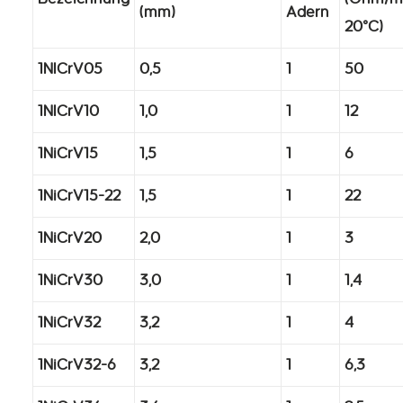
(mm)
Adern
20°C)
1NICrV05
0,5
1
50
1NICrV10
1,0
1
12
1NiCrV15
1,5
1
6
1NiCrV15-22
1,5
1
22
1NiCrV20
2,0
1
3
1NiCrV30
3,0
1
1,4
1NiCrV32
3,2
1
4
1NiCrV32-6
3,2
1
6,3