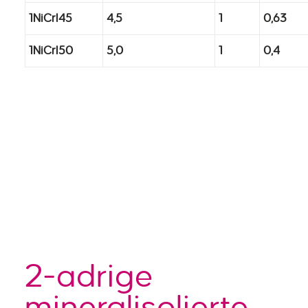
1NiCrI45
4,5
1
0,63
1NiCrI50
5,0
1
0,4
2-adrige
mineralisolierte