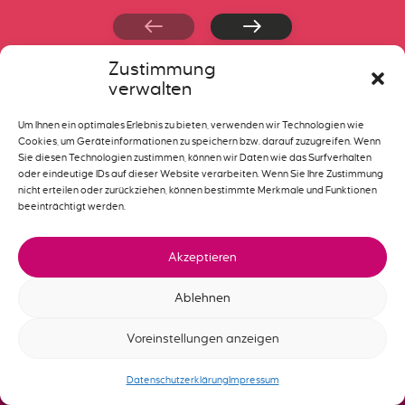
Zustimmung
verwalten
Um Ihnen ein optimales Erlebnis zu bieten, verwenden wir Technologien wie
Cookies, um Geräteinformationen zu speichern bzw. darauf zuzugreifen. Wenn
Sie diesen Technologien zustimmen, können wir Daten wie das Surfverhalten
oder eindeutige IDs auf dieser Website verarbeiten. Wenn Sie Ihre Zustimmung
nicht erteilen oder zurückziehen, können bestimmte Merkmale und Funktionen
beeinträchtigt werden.
Akzeptieren
Ablehnen
Voreinstellungen anzeigen
Datenschutzerklärung
Impressum
Montagearten von
Deutsch