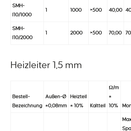
SMH-
1
1000
>500
40,00
40
I10/1000
SMH-
1
2000
>500
70,00
70
I10/2000
Heizleiter 1,5 mm
Ω/m
Bestell-
Außen-Ø
Heizteil
±
Bezeichnung
±0,08mm
± 10%
Kaltteil
10%
Mon
Max.
Sp