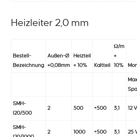
Heizleiter 2,0 mm
Ω/m
Bestell-
Außen-Ø
Heizteil
±
Bezeichnung
±0,08mm
± 10%
Kaltteil
10%
Mon
Max.
Sp
SMH-
2
500
>500
3,1
12 
I20/500
SMH-
2
1000
>500
3,1
25 