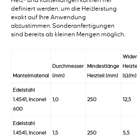
Heiz- und Kaltteillängen können frei
definiert werden, um die Heizleistung
exakt auf Ihre Anwendung
abzustimmen. Sonderanfertigungen
sind bereits ab kleinen Mengen möglich.
Wider
Durchmesser
Mindestlänge
Heizte
Mantelmaterial
(mm)
Heizteil (mm)
(Ω/m)
Edelstahl
1.4541, Inconel
1,0
250
12,5
600
Edelstahl
1.4541, Inconel
1,5
250
5,5