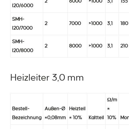
2
6000
>1000
3,1
155
I20/6000
SMH-
2
7000
>1000
3,1
180
I20/7000
SMH-
2
8000
>1000
3,1
210
I20/8000
Heizleiter 3,0 mm
Ω/m
Bestell-
Außen-Ø
Heizteil
±
Bezeichnung
±0,08mm
± 10%
Kaltteil
10%
Mon