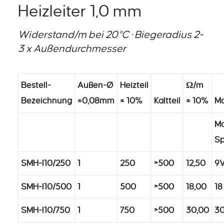
Heizleiter 1,0 mm
Widerstand/m bei 20°C · Biegeradius 2-
3 x Außendurchmesser
Bestell-
Außen-Ø
Heizteil
Ω/m
Bezeichnung
±0,08mm
± 10%
Kaltteil
± 10%
Mo
Ma
S
SMH-I10/250
1
250
>500
12,50
9
SMH-I10/500
1
500
>500
18,00
18
SMH-I10/750
1
750
>500
30,00
30