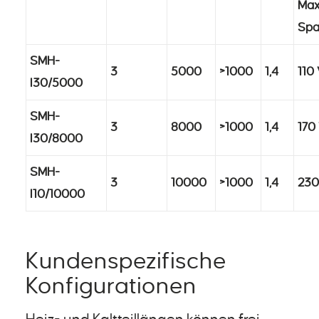
Max.
Sp
SMH-
3
5000
>1000
1,4
110
I30/5000
SMH-
3
8000
>1000
1,4
170
I30/8000
SMH-
3
10000
>1000
1,4
230
I10/10000
Kundenspezifische
Konfigurationen