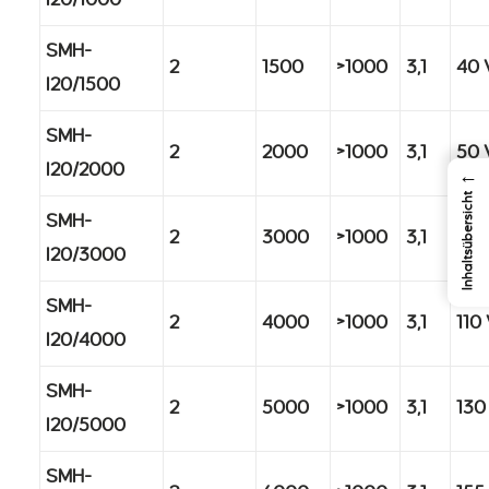
I20/1000
SMH-
2
1500
>1000
3,1
40 
I20/1500
SMH-
2
2000
>1000
3,1
50 
I20/2000
←
Inhaltsübersicht
SMH-
2
3000
>1000
3,1
80 
I20/3000
SMH-
2
4000
>1000
3,1
110
I20/4000
SMH-
2
5000
>1000
3,1
130
I20/5000
SMH-