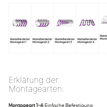
Mante
Monta
Mantelheizleiter
Mantelheizleiter
Mantelheizleiter
Mantelheizleiter
Montageart 1
Montageart 2
Montageart 3
Montageart 4
Erklärung der
Montagearten:
Montageart 1-4:
Einfache Befestigung