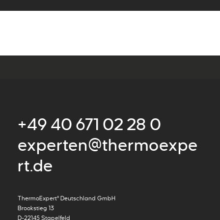
+49 40 671 02 28 0
experten@thermoexpe
rt.de
ThermoExpert° Deutschland GmbH
Brookstieg 13
D-22145 Stapelfeld